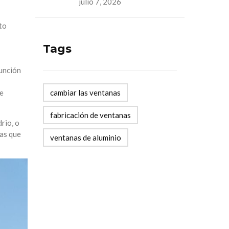
julio 7, 2026
to
Tags
función
cambiar las ventanas
ue
fabricación de ventanas
rio, o
ras que
ventanas de aluminio