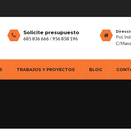
Direcci
Solicite presupuesto
Pol. Ind
685 836 666
/
956 858 196
C/Manan
S
TRABAJOS Y PROYECTOS
BLOG
CONT