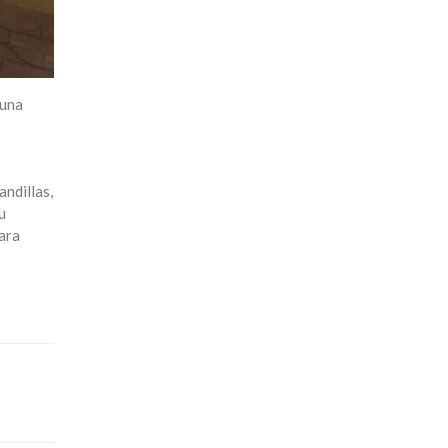
 una
ndillas,
u
ara