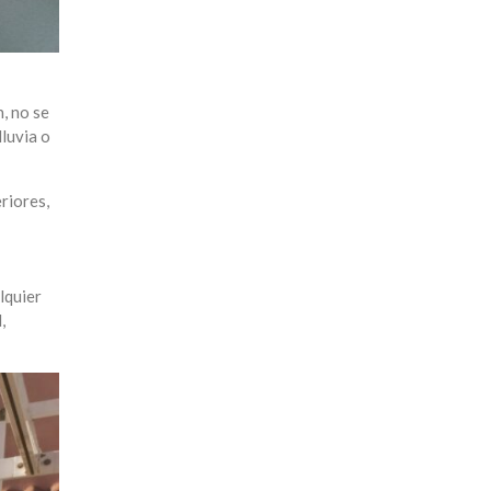
, no se
luvia o
riores,
lquier
,