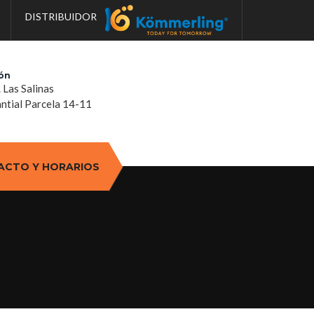
DISTRIBUIDOR
ón
. Las Salinas
tial Parcela 14-11
ACTO Y HORARIOS