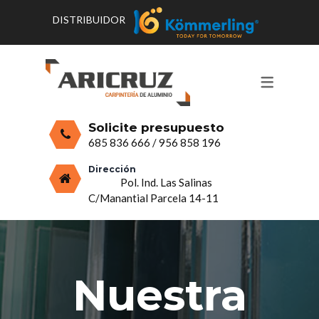
DISTRIBUIDOR
CONTACTO Y HORARIOS
PRODUCTOS
PUERTAS, VENTANAS Y
PRESUPUESTO
MOSQUITERAS
Solicite presupuesto
CERRAMIENTOS, PORCHES Y TECHOS
685 836 666
/
956 858 196
MAMPARAS Y MOBILIARIO DE
Dirección
Pol. Ind. Las Salinas
ALUMINIO
C/Manantial Parcela 14-11
VIDRIO
Nuestra