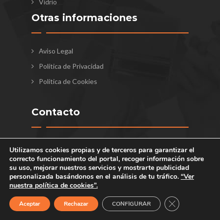
Vidrio
Otras informaciones
Aviso Legal
Política de Privacidad
Política de Cookies
Contacto
Pol. Ind. Las Salinas, C/Manantial Parcela
Utilizamos cookies propias y de terceros para garantizar el
14-11 - 11500 El Puerto de Santa María
correcto funcionamiento del portal, recoger información sobre
su uso, mejorar nuestros servicios y mostrarte publicidad
956 858 196 / 685 836 666
personalizada basándonos en el análisis de tu tráfico.
“Ver
nuestra política de cookies”.
info@aricruzaluminio.com
Lunes - Jueves: 8:00 a 14:00 y 15:30 a
CERRAR EL B
Aceptar
Rechazar
CONFIGURAR
18:00