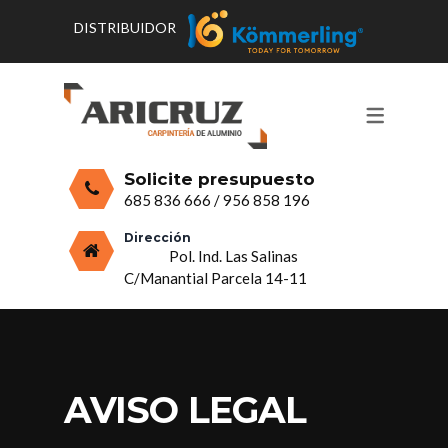
DISTRIBUIDOR
CONTACTO Y HORARIOS
PRODUCTOS
PUERTAS, VENTANAS Y
PRESUPUESTO
MOSQUITERAS
Solicite presupuesto
CERRAMIENTOS, PORCHES Y TECHOS
685 836 666
/
956 858 196
MAMPARAS Y MOBILIARIO DE
Dirección
Pol. Ind. Las Salinas
ALUMINIO
C/Manantial Parcela 14-11
VIDRIO
AVISO LEGAL