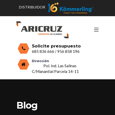
DISTRIBUIDOR
CONTACTO Y HORARIOS
PRODUCTOS
PUERTAS, VENTANAS Y
PRESUPUESTO
MOSQUITERAS
Solicite presupuesto
CERRAMIENTOS, PORCHES Y TECHOS
685 836 666
/
956 858 196
MAMPARAS Y MOBILIARIO DE
Dirección
Pol. Ind. Las Salinas
ALUMINIO
C/Manantial Parcela 14-11
VIDRIO
Blog