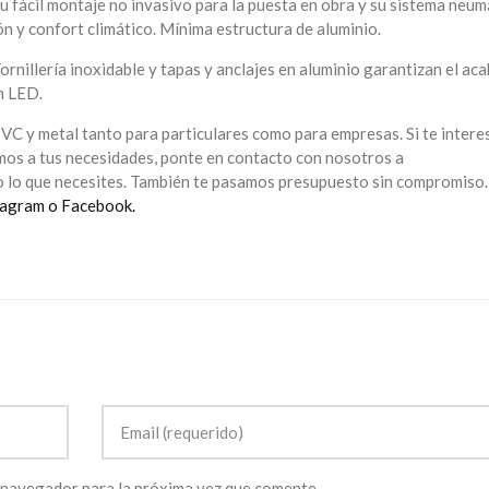
u fácil montaje no invasivo para la puesta en obra y su sistema neum
ón y confort climático. Mínima estructura de aluminio.
ornillería inoxidable y tapas y anclajes en aluminio garantizan el ac
n LED.
VC y metal tanto para particulares como para empresas. Si te intere
mos a tus necesidades, ponte en contacto con nosotros a
 lo que necesites. También te pasamos presupuesto sin compromiso.
tagram
o Facebook.
 navegador para la próxima vez que comente.