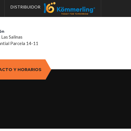
DISTRIBUIDOR
ón
. Las Salinas
tial Parcela 14-11
ACTO Y HORARIOS