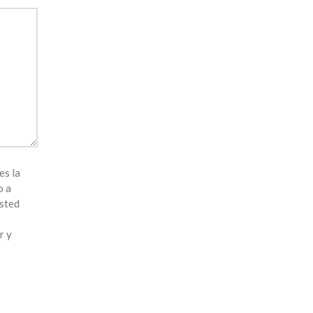
es la
o a
Usted
r y