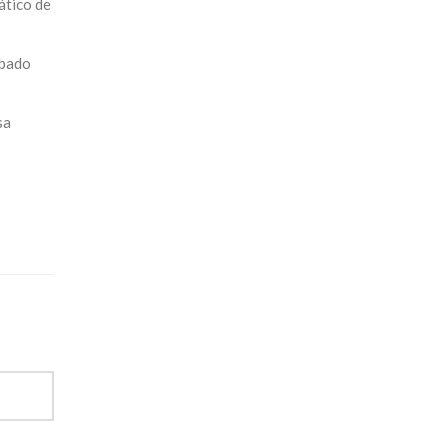
ático de
abado
sa