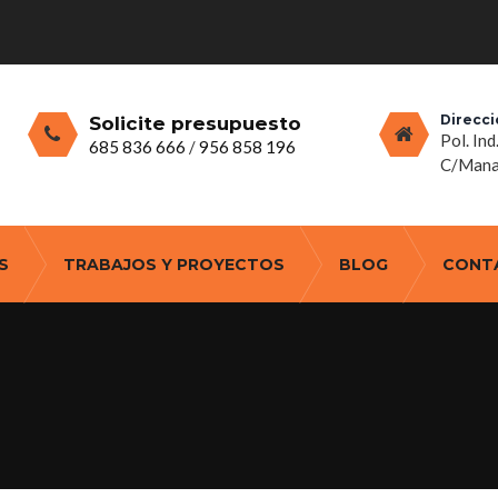
Direcci
Solicite presupuesto
Pol. Ind
685 836 666
/
956 858 196
C/Manan
S
TRABAJOS Y PROYECTOS
BLOG
CONT