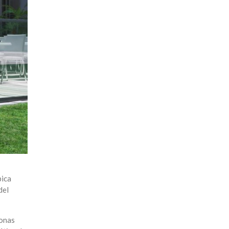
pica
del
zonas