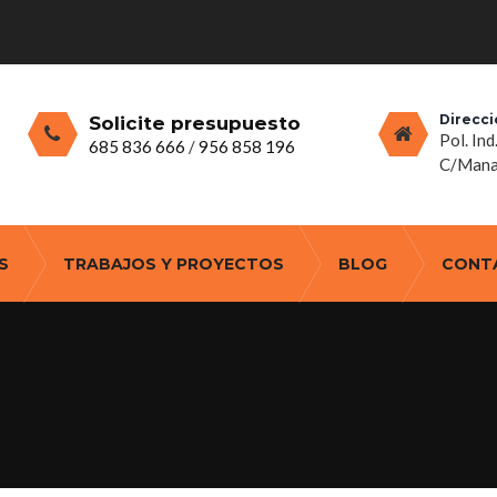
Direcci
Solicite presupuesto
Pol. Ind
685 836 666
/
956 858 196
C/Manan
S
TRABAJOS Y PROYECTOS
BLOG
CONT