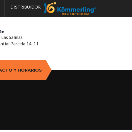
DISTRIBUIDOR
ón
. Las Salinas
tial Parcela 14-11
ACTO Y HORARIOS