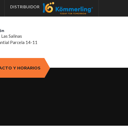
DISTRIBUIDOR
ón
. Las Salinas
tial Parcela 14-11
ACTO Y HORARIOS