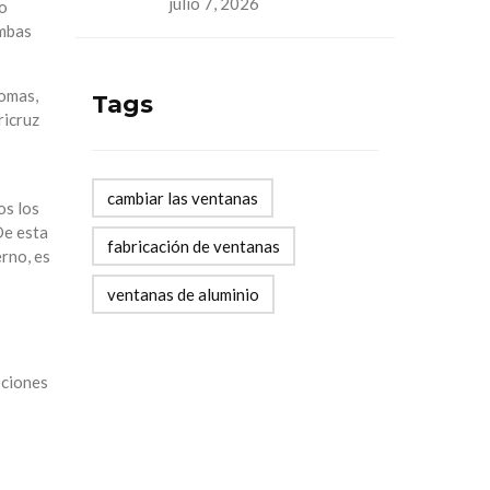
julio 7, 2026
do
ambas
gomas,
Tags
ricruz
cambiar las ventanas
os los
De esta
fabricación de ventanas
erno, es
ventanas de aluminio
pciones