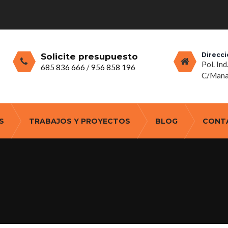
Direcci
Solicite presupuesto
Pol. Ind
685 836 666
/
956 858 196
C/Manan
S
TRABAJOS Y PROYECTOS
BLOG
CONT