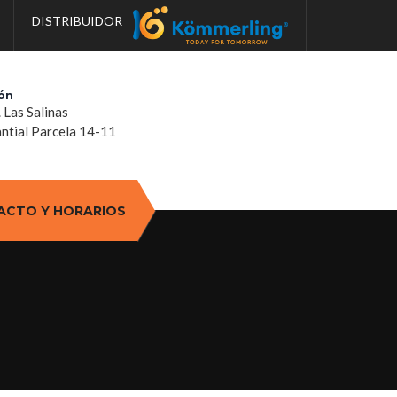
DISTRIBUIDOR
ón
. Las Salinas
tial Parcela 14-11
ACTO Y HORARIOS