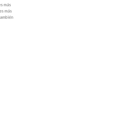
es más
ses más
 también