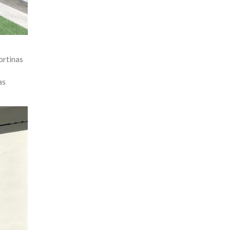
ortinas
as