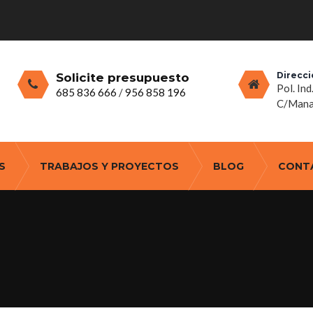
Direcci
Solicite presupuesto
Pol. Ind
685 836 666
/
956 858 196
C/Manan
S
TRABAJOS Y PROYECTOS
BLOG
CONT