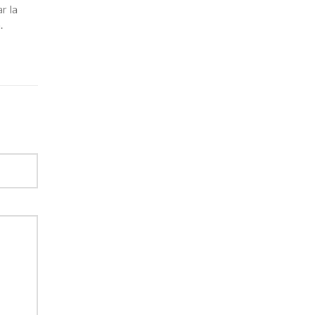
r la
.