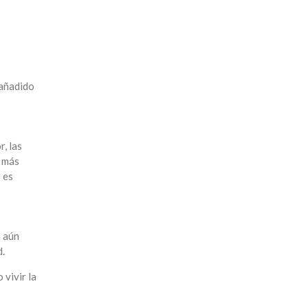
 añadido
, las
e más
 es
n aún
d.
 vivir la