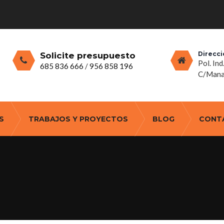
Direcci
Solicite presupuesto
Pol. Ind
685 836 666
/
956 858 196
C/Manan
S
TRABAJOS Y PROYECTOS
BLOG
CONT