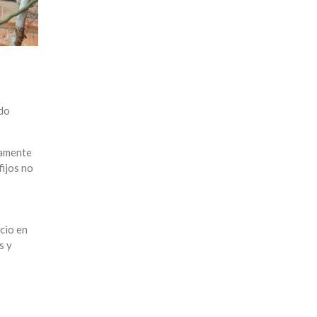
ndo
tamente
fijos no
cio en
s y