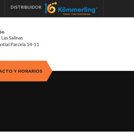
DISTRIBUIDOR
ón
. Las Salinas
tial Parcela 14-11
ACTO Y HORARIOS