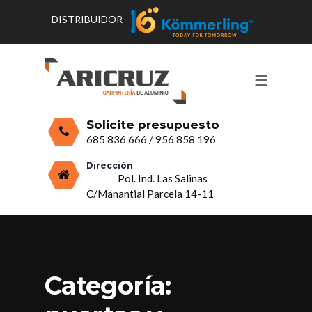
DISTRIBUIDOR
CONTACTO Y HORARIOS
PRODUCTOS
PUERTAS, VENTANAS Y
PRESUPUESTO
MOSQUITERAS
Solicite presupuesto
CERRAMIENTOS, PORCHES Y TECHOS
685 836 666
/
956 858 196
MAMPARAS Y MOBILIARIO DE
Dirección
Pol. Ind. Las Salinas
ALUMINIO
C/Manantial Parcela 14-11
VIDRIO
Categoría: