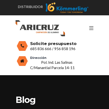
DISTRIBUIDOR
CONTACTO Y HORARIOS
PRODUCTOS
PUERTAS, VENTANAS Y
PRESUPUESTO
MOSQUITERAS
Solicite presupuesto
CERRAMIENTOS, PORCHES Y TECHOS
685 836 666
/
956 858 196
MAMPARAS Y MOBILIARIO DE
Dirección
Pol. Ind. Las Salinas
ALUMINIO
C/Manantial Parcela 14-11
VIDRIO
Blog