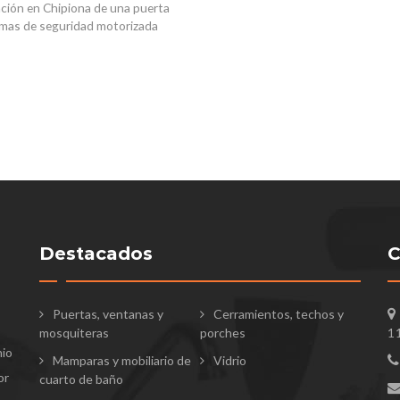
lación en Chipiona de una puerta
lamas de seguridad motorizada
Destacados
C
Puertas, ventanas y
Cerramientos, techos y
mosquiteras
porches
1
nio
Mamparas y mobiliario de
Vidrio
or
cuarto de baño