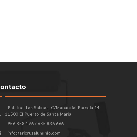
ontacto
Pol. Ind. Las Salinas, C/Manantial Parcela 14-
1 - 11500 El Puerto de Santa María
956 858 196 / 685 836 666
info@aricruzaluminio.com