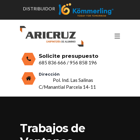
DISTRIBUIDOR
CONTACTO Y HORARIOS
PRODUCTOS
PUERTAS, VENTANAS Y
PRESUPUESTO
MOSQUITERAS
Solicite presupuesto
CERRAMIENTOS, PORCHES Y TECHOS
685 836 666
/
956 858 196
MAMPARAS Y MOBILIARIO DE
Dirección
Pol. Ind. Las Salinas
ALUMINIO
C/Manantial Parcela 14-11
VIDRIO
Trabajos de