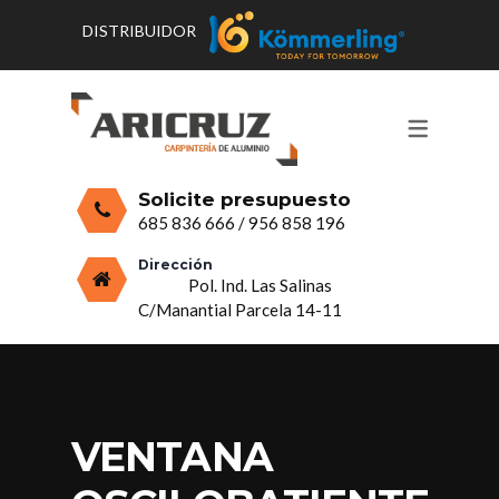
DISTRIBUIDOR
CONTACTO Y HORARIOS
PRODUCTOS
PUERTAS, VENTANAS Y
PRESUPUESTO
MOSQUITERAS
Solicite presupuesto
CERRAMIENTOS, PORCHES Y TECHOS
685 836 666
/
956 858 196
MAMPARAS Y MOBILIARIO DE
Dirección
Pol. Ind. Las Salinas
ALUMINIO
C/Manantial Parcela 14-11
VIDRIO
VENTANA