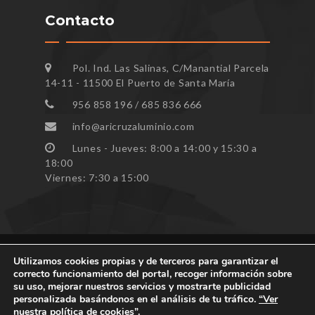
Contacto
Pol. Ind. Las Salinas, C/Manantial Parcela
14-11 - 11500 El Puerto de Santa María
956 858 196 / 685 836 666
info@aricruzaluminio.com
Lunes - Jueves: 8:00 a 14:00 y 15:30 a
18:00
Viernes: 7:30 a 15:00
Utilizamos cookies propias y de terceros para garantizar el
correcto funcionamiento del portal, recoger información sobre
Todos los derechos reservados ARICRUZ © 2023
su uso, mejorar nuestros servicios y mostrarte publicidad
personalizada basándonos en el análisis de tu tráfico.
“Ver
nuestra política de cookies”.