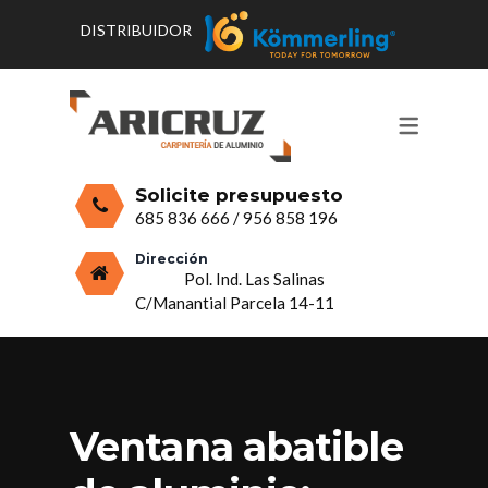
DISTRIBUIDOR
CONTACTO Y HORARIOS
PRODUCTOS
PUERTAS, VENTANAS Y
PRESUPUESTO
MOSQUITERAS
Solicite presupuesto
CERRAMIENTOS, PORCHES Y TECHOS
685 836 666
/
956 858 196
MAMPARAS Y MOBILIARIO DE
Dirección
Pol. Ind. Las Salinas
ALUMINIO
C/Manantial Parcela 14-11
VIDRIO
Ventana abatible