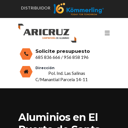
DISTRIBUIDOR
CONTACTO Y HORARIOS
PRODUCTOS
PUERTAS, VENTANAS Y
PRESUPUESTO
MOSQUITERAS
Solicite presupuesto
CERRAMIENTOS, PORCHES Y TECHOS
685 836 666
/
956 858 196
MAMPARAS Y MOBILIARIO DE
Dirección
Pol. Ind. Las Salinas
ALUMINIO
C/Manantial Parcela 14-11
VIDRIO
Aluminios en El