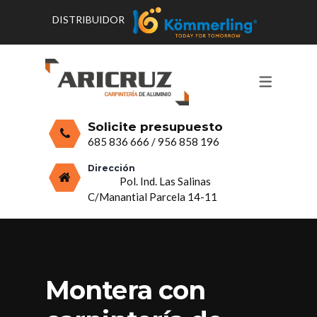
DISTRIBUIDOR
CONTACTO Y HORARIOS
PRODUCTOS
PUERTAS, VENTANAS Y
PRESUPUESTO
MOSQUITERAS
Solicite presupuesto
CERRAMIENTOS, PORCHES Y TECHOS
685 836 666
/
956 858 196
MAMPARAS Y MOBILIARIO DE
Dirección
Pol. Ind. Las Salinas
ALUMINIO
C/Manantial Parcela 14-11
VIDRIO
Montera con