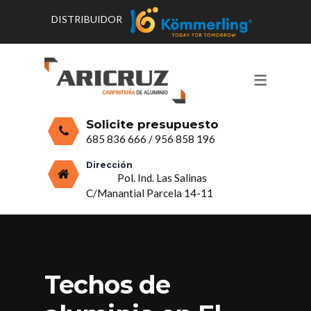
DISTRIBUIDOR
CONTACTO Y HORARIOS
PRODUCTOS
PUERTAS, VENTANAS Y
PRESUPUESTO
MOSQUITERAS
Solicite presupuesto
CERRAMIENTOS, PORCHES Y TECHOS
685 836 666
/
956 858 196
MAMPARAS Y MOBILIARIO DE
Dirección
Pol. Ind. Las Salinas
ALUMINIO
C/Manantial Parcela 14-11
VIDRIO
Techos de