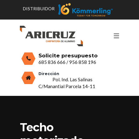
DISTRIBUIDOR
CONTACTO Y HORARIOS
PRODUCTOS
PUERTAS, VENTANAS Y
PRESUPUESTO
MOSQUITERAS
Solicite presupuesto
CERRAMIENTOS, PORCHES Y TECHOS
685 836 666
/
956 858 196
MAMPARAS Y MOBILIARIO DE
Dirección
Pol. Ind. Las Salinas
ALUMINIO
C/Manantial Parcela 14-11
VIDRIO
Techo