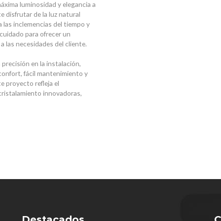
áxima luminosidad y elegancia a
e disfrutar de la luz natural
 las inclemencias del tiempo y
 cuidado para ofrecer un
las necesidades del cliente.
 precisión en la instalación,
confort, fácil mantenimiento y
e proyecto refleja el
cristalamiento innovadoras,
Destacados
C