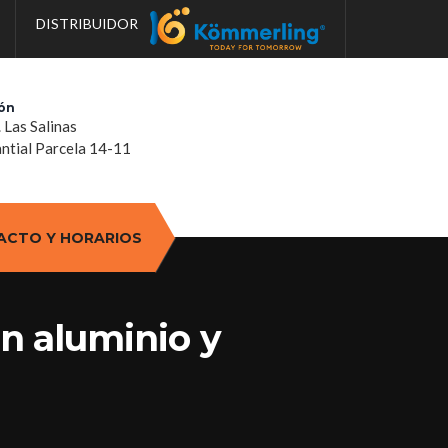
DISTRIBUIDOR
ón
. Las Salinas
tial Parcela 14-11
ACTO Y HORARIOS
en aluminio y