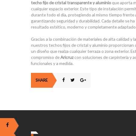
techo fijo de cristal transparente y aluminio
que aporta m
cualquier espacio exterior. Este tipo de instalación permit
durante todo el día, protegiendo al mismo tiempo frente a
garantizando seguridad y durabilidad. Cada detalle se ha
resultado estético, moderno y completamente adaptado a 
Gracias a la combinación de materiales de alta calidad y la
nuestros techos fijos de cristal y aluminio proporcionan 
un diseño que realza cualquier terraza o zona exterior. Est
compromiso de
Aricruz
con soluciones de carpintería y a
funcionales y a medida.
SHARE