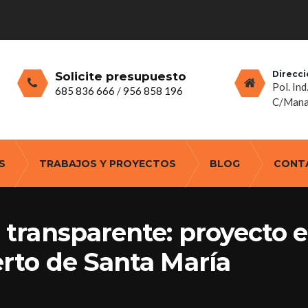
Direcci
Solicite presupuesto
Pol. Ind
685 836 666
/
956 858 196
C/Manan
S
TRABAJOS Y PROYECTOS
BLOG
CONT
al transparente: proyecto 
uerto de Santa María