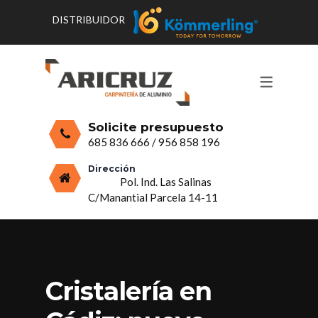
DISTRIBUIDOR
CONTACTO Y HORARIOS
PRODUCTOS
PUERTAS, VENTANAS Y
PRESUPUESTO
MOSQUITERAS
Solicite presupuesto
CERRAMIENTOS, PORCHES Y TECHOS
685 836 666
/
956 858 196
MAMPARAS Y MOBILIARIO DE
Dirección
Pol. Ind. Las Salinas
ALUMINIO
C/Manantial Parcela 14-11
VIDRIO
Cristalería en