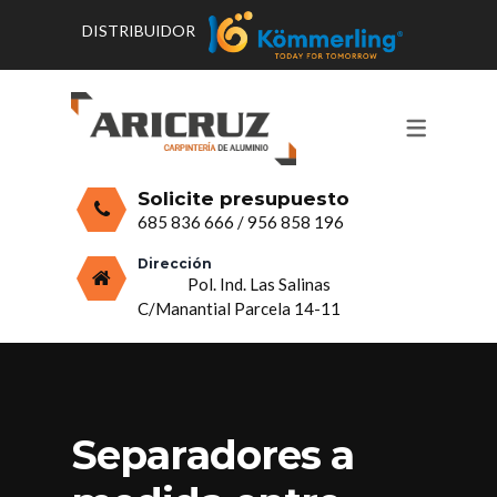
DISTRIBUIDOR
CONTACTO Y HORARIOS
PRODUCTOS
PUERTAS, VENTANAS Y
PRESUPUESTO
MOSQUITERAS
Solicite presupuesto
CERRAMIENTOS, PORCHES Y TECHOS
685 836 666
/
956 858 196
MAMPARAS Y MOBILIARIO DE
Dirección
Pol. Ind. Las Salinas
ALUMINIO
C/Manantial Parcela 14-11
VIDRIO
Separadores a