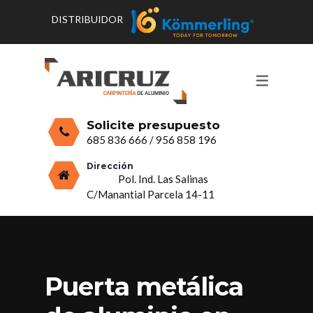
DISTRIBUIDOR
CONTACTO Y HORARIOS
PRODUCTOS
PUERTAS, VENTANAS Y
PRESUPUESTO
MOSQUITERAS
Solicite presupuesto
CERRAMIENTOS, PORCHES Y TECHOS
685 836 666
/
956 858 196
MAMPARAS Y MOBILIARIO DE
Dirección
Pol. Ind. Las Salinas
ALUMINIO
C/Manantial Parcela 14-11
VIDRIO
Puerta metálica