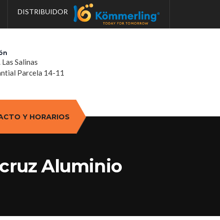
DISTRIBUIDOR
ón
. Las Salinas
tial Parcela 14-11
ACTO Y HORARIOS
icruz Aluminio