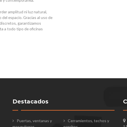
nal y contemporánea.
der amplitud ni luz natural,
 del espacio. Gracias al uso de
n discretos, garantizamos
a a todo tipo de oficinas
Destacados
C
Puertas, ventanas y
Cerramientos, techos y
mosquiteras
porches
1