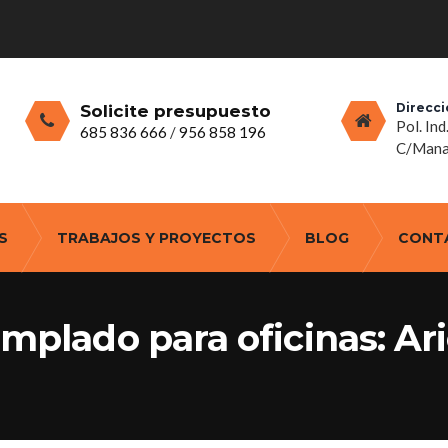
Direcci
Solicite presupuesto
Pol. Ind
685 836 666
/
956 858 196
C/Manan
S
TRABAJOS Y PROYECTOS
BLOG
CONT
emplado para oficinas: Ar