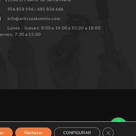
956 858 196 / 685 836 666
info@aricruzaluminio.com
Lunes - Jueves: 8:00 a 14:00 y 15:30 a 18:00
iernes: 7:30 a 15:00
CERRAR EL 
ar
Rechazar
CONFIGURAR