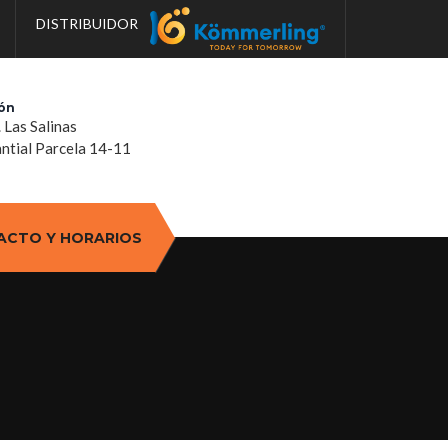
DISTRIBUIDOR
ón
. Las Salinas
tial Parcela 14-11
ACTO Y HORARIOS