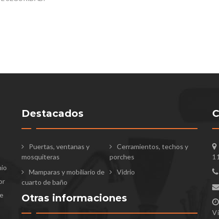
Destacados
C
Puertas, ventanas y
Cerramientos, techos y
mosquiteras
porches
1
nio
Mamparas y mobiliario de
Vidrio
or
cuarto de baño
te
Otras informaciones
V