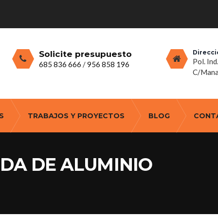
Direcci
Solicite presupuesto
Pol. Ind
685 836 666
/
956 858 196
C/Manan
S
TRABAJOS Y PROYECTOS
BLOG
CONT
DA DE ALUMINIO