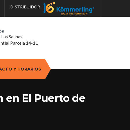
DISTRIBUIDOR
ón
. Las Salinas
tial Parcela 14-11
ACTO Y HORARIOS
n en El Puerto de