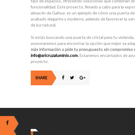
tipo de espacios, ofreciendo soluciones que combinan di
funcionalidad. Este proyecto, llevado a cabo para la expos
almacén de Galisur, es un ejemplo de cómo una puerta de
acabado elegante y moderno, además de favorecer la sens
de luz natural.
Si estás buscando una puerta de cristal para tu vivienda, 
asesoraremos para encontrar la opción que mejor se ada
más información o pide tu presupuesto sin compromiso 
info@aricruzaluminio.com
.
Estaremos encantados de ayuda
proyecto.
SHARE