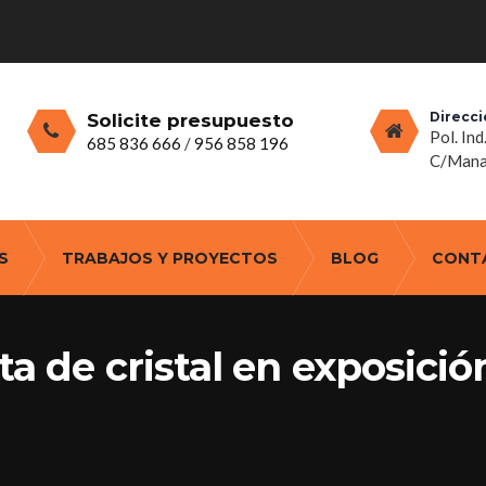
Direcci
Solicite presupuesto
Pol. Ind
685 836 666
/
956 858 196
C/Manan
S
TRABAJOS Y PROYECTOS
BLOG
CONT
ta de cristal en exposició