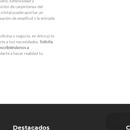
seño, luminosidad y
ición de carpinterías del
 cristal puede aportar un
ación de amplitud y la entrada
oficina o negocio, en Aricruz te
pte a tus necesidades.
Solicita
escribiéndonos a
rte a hacer realidad tu
Destacados
C