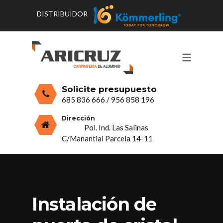
DISTRIBUIDOR
CONTACTO Y HORARIOS
PRODUCTOS
PUERTAS, VENTANAS Y
PRESUPUESTO
MOSQUITERAS
Solicite presupuesto
CERRAMIENTOS, PORCHES Y TECHOS
685 836 666
/
956 858 196
MAMPARAS Y MOBILIARIO DE
Dirección
Pol. Ind. Las Salinas
ALUMINIO
C/Manantial Parcela 14-11
VIDRIO
Instalación de