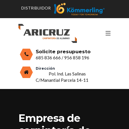
DISTRIBUIDOR
CONTACTO Y HORARIOS
PRODUCTOS
PUERTAS, VENTANAS Y
PRESUPUESTO
MOSQUITERAS
Solicite presupuesto
CERRAMIENTOS, PORCHES Y TECHOS
685 836 666
/
956 858 196
MAMPARAS Y MOBILIARIO DE
Dirección
Pol. Ind. Las Salinas
ALUMINIO
C/Manantial Parcela 14-11
VIDRIO
Empresa de