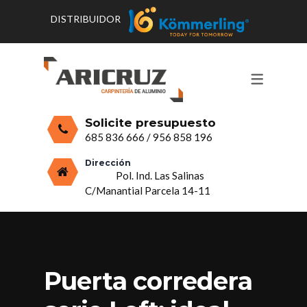
DISTRIBUIDOR
CONTACTO Y HORARIOS
PRODUCTOS
PUERTAS, VENTANAS Y
PRESUPUESTO
MOSQUITERAS
Solicite presupuesto
CERRAMIENTOS, PORCHES Y TECHOS
685 836 666
/
956 858 196
MAMPARAS Y MOBILIARIO DE
Dirección
Pol. Ind. Las Salinas
ALUMINIO
C/Manantial Parcela 14-11
VIDRIO
Puerta corredera