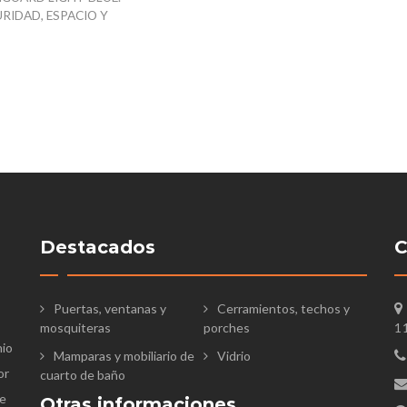
RIDAD, ESPACIO Y
Destacados
C
Puertas, ventanas y
Cerramientos, techos y
mosquiteras
porches
1
nio
Mamparas y mobiliario de
Vidrio
or
cuarto de baño
te
Otras informaciones