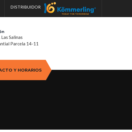
DISTRIBUIDOR
ón
. Las Salinas
tial Parcela 14-11
ACTO Y HORARIOS