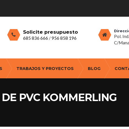
Direcci
Solicite presupuesto
Pol. Ind
685 836 666
/
956 858 196
C/Manan
S
TRABAJOS Y PROYECTOS
BLOG
CONT
 DE PVC KOMMERLING