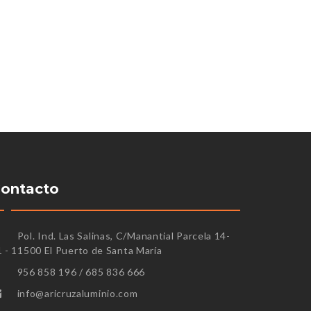
ontacto
Pol. Ind. Las Salinas, C/Manantial Parcela 14-
1 - 11500 El Puerto de Santa María
956 858 196 / 685 836 666
info@aricruzaluminio.com