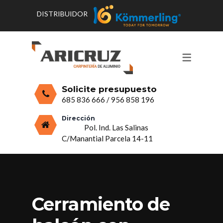
DISTRIBUIDOR
CONTACTO Y HORARIOS
PRODUCTOS
PUERTAS, VENTANAS Y
PRESUPUESTO
MOSQUITERAS
Solicite presupuesto
CERRAMIENTOS, PORCHES Y TECHOS
685 836 666
/
956 858 196
MAMPARAS Y MOBILIARIO DE
Dirección
Pol. Ind. Las Salinas
ALUMINIO
C/Manantial Parcela 14-11
VIDRIO
Cerramiento de