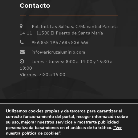
Contacto
Pol. Ind. Las Salinas, C/Manantial Parcela
14-11 - 11500 El Puerto de Santa María
956 858 196 / 685 836 666
info@aricruzaluminio.com
Lunes - Jueves: 8:00 a 14:00 y 15:30 a
18:00
Viernes: 7:30 a 15:00
Utilizamos cookies propias y de terceros para garantizar el
correcto funcionamiento del portal, recoger información sobre
Todos los derechos reservados ARICRUZ © 2023
su uso, mejorar nuestros servicios y mostrarte publicidad
personalizada basándonos en el análisis de tu tráfico.
“Ver
nuestra política de cookies”.