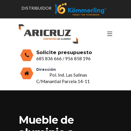
DISTRIBUIDOR
CONTACTO Y HORARIOS
PRODUCTOS
PUERTAS, VENTANAS Y
PRESUPUESTO
MOSQUITERAS
Solicite presupuesto
CERRAMIENTOS, PORCHES Y TECHOS
685 836 666
/
956 858 196
MAMPARAS Y MOBILIARIO DE
Dirección
Pol. Ind. Las Salinas
ALUMINIO
C/Manantial Parcela 14-11
VIDRIO
Mueble de