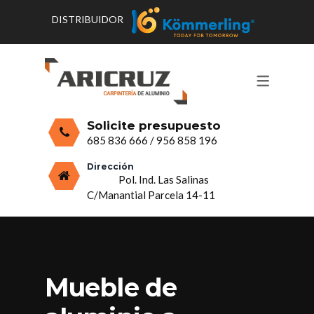
DISTRIBUIDOR
CONTACTO Y HORARIOS
PRODUCTOS
PUERTAS, VENTANAS Y
PRESUPUESTO
MOSQUITERAS
Solicite presupuesto
CERRAMIENTOS, PORCHES Y TECHOS
685 836 666
/
956 858 196
MAMPARAS Y MOBILIARIO DE
Dirección
Pol. Ind. Las Salinas
ALUMINIO
C/Manantial Parcela 14-11
VIDRIO
Mueble de