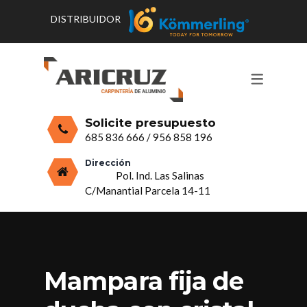
DISTRIBUIDOR
CONTACTO Y HORARIOS
PRODUCTOS
PUERTAS, VENTANAS Y
PRESUPUESTO
MOSQUITERAS
Solicite presupuesto
CERRAMIENTOS, PORCHES Y TECHOS
685 836 666
/
956 858 196
MAMPARAS Y MOBILIARIO DE
Dirección
Pol. Ind. Las Salinas
ALUMINIO
C/Manantial Parcela 14-11
VIDRIO
Mampara fija de