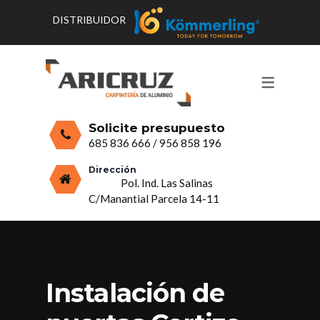
DISTRIBUIDOR
CONTACTO Y HORARIOS
PRODUCTOS
PUERTAS, VENTANAS Y
PRESUPUESTO
MOSQUITERAS
Solicite presupuesto
CERRAMIENTOS, PORCHES Y TECHOS
685 836 666
/
956 858 196
MAMPARAS Y MOBILIARIO DE
Dirección
Pol. Ind. Las Salinas
ALUMINIO
C/Manantial Parcela 14-11
VIDRIO
Instalación de