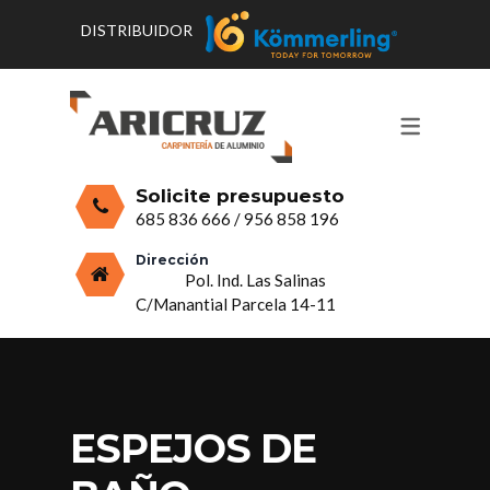
DISTRIBUIDOR
CONTACTO Y HORARIOS
PRODUCTOS
PUERTAS, VENTANAS Y
PRESUPUESTO
MOSQUITERAS
Solicite presupuesto
CERRAMIENTOS, PORCHES Y TECHOS
685 836 666
/
956 858 196
MAMPARAS Y MOBILIARIO DE
Dirección
Pol. Ind. Las Salinas
ALUMINIO
C/Manantial Parcela 14-11
VIDRIO
ESPEJOS DE