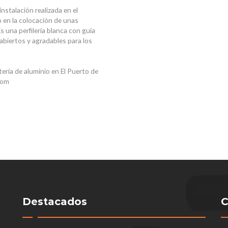
instalación realizada en el
o en la colocación de unas
Es una perfilería blanca con guía
abiertos y agradables para los
tería de aluminio en El Puerto de
com
Destacados
C