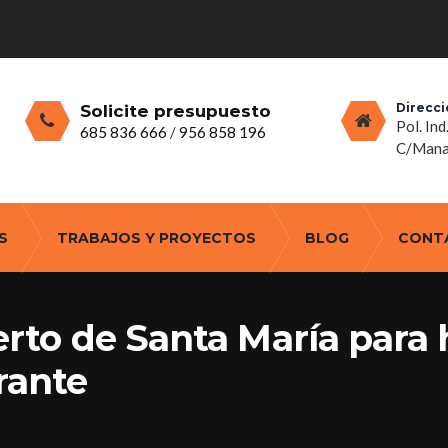
Direcci
Solicite presupuesto
Pol. Ind
685 836 666
/
956 858 196
C/Manan
S
TRABAJOS Y PROYECTOS
BLOG
CONT
erto de Santa María para 
urante