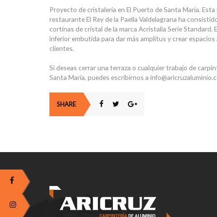
Proyecto de cristalería en El Puerto de Santa María. Esta 
restaurante El Rey de la Paella Valdelagrana ha consistid
cortinas de cristal de la marca Acristalia Serie Standard. 
inferior embutida para dar más amplitus y crear espacios 
clientes.
Si deseas cerrar una terraza o cualquier trabajo de carpin
Santa María, puedes escribirnos a info@aricruzaluminio.
SHARE