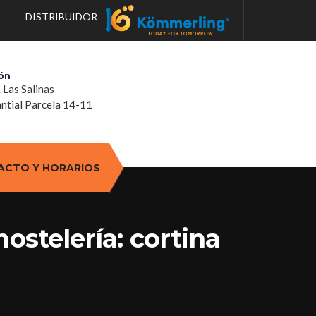
DISTRIBUIDOR
ón
. Las Salinas
tial Parcela 14-11
ACTO Y HORARIOS
hostelería: cortina