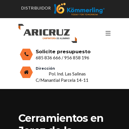
DISTRIBUIDOR
CONTACTO Y HORARIOS
PRODUCTOS
PUERTAS, VENTANAS Y
PRESUPUESTO
MOSQUITERAS
Solicite presupuesto
CERRAMIENTOS, PORCHES Y TECHOS
685 836 666
/
956 858 196
MAMPARAS Y MOBILIARIO DE
Dirección
Pol. Ind. Las Salinas
ALUMINIO
C/Manantial Parcela 14-11
VIDRIO
Cerramientos en