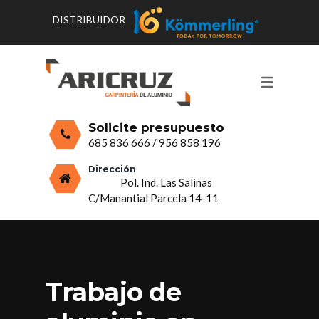
DISTRIBUIDOR
CONTACTO Y HORARIOS
PRODUCTOS
PUERTAS, VENTANAS Y
PRESUPUESTO
MOSQUITERAS
Solicite presupuesto
CERRAMIENTOS, PORCHES Y TECHOS
685 836 666
/
956 858 196
MAMPARAS Y MOBILIARIO DE
Dirección
Pol. Ind. Las Salinas
ALUMINIO
C/Manantial Parcela 14-11
VIDRIO
Trabajo de