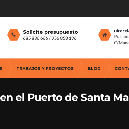
Direcci
Solicite presupuesto
Pol. Ind
685 836 666
/
956 858 196
C/Manan
S
TRABAJOS Y PROYECTOS
BLOG
CONT
en el Puerto de Santa Mar