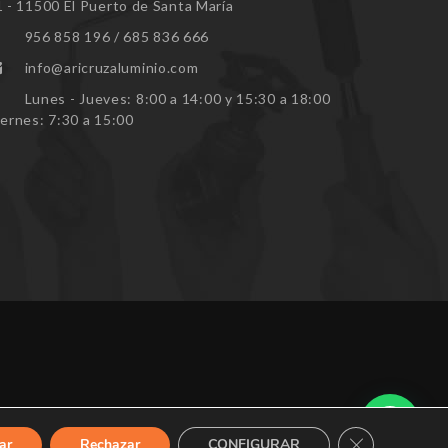
1 - 11500 El Puerto de Santa María
956 858 196 / 685 836 666
info@aricruzaluminio.com
Lunes - Jueves: 8:00 a 14:00 y 15:30 a 18:00
iernes: 7:30 a 15:00
CERRAR EL 
ar
Rechazar
CONFIGURAR