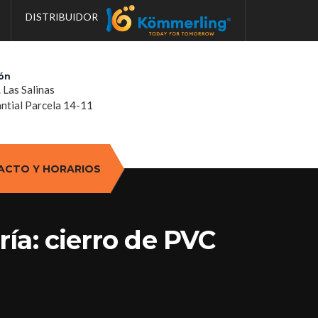
DISTRIBUIDOR
ón
. Las Salinas
tial Parcela 14-11
ACTO Y HORARIOS
ía: cierro de PVC