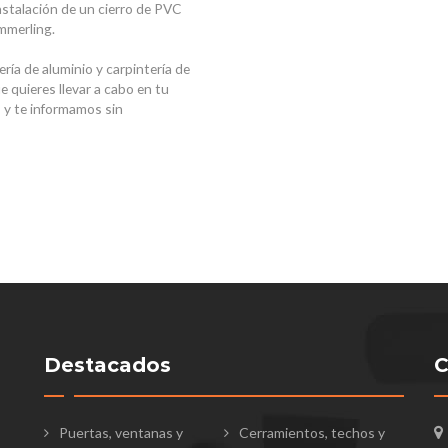
instalación de un cierro de PVC
ömmerling.
ería de aluminio y carpintería de
 quieres llevar a cabo en tu
s y te informamos sin
Destacados
C
Puertas, ventanas y
Cerramientos, techos y