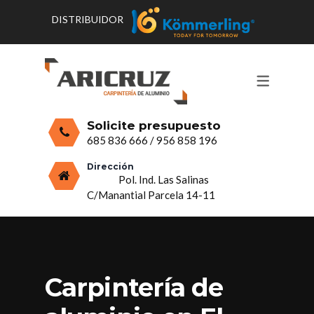
DISTRIBUIDOR
CONTACTO Y HORARIOS
PRODUCTOS
PUERTAS, VENTANAS Y
PRESUPUESTO
MOSQUITERAS
Solicite presupuesto
CERRAMIENTOS, PORCHES Y TECHOS
685 836 666
/
956 858 196
MAMPARAS Y MOBILIARIO DE
Dirección
Pol. Ind. Las Salinas
ALUMINIO
C/Manantial Parcela 14-11
VIDRIO
Carpintería de