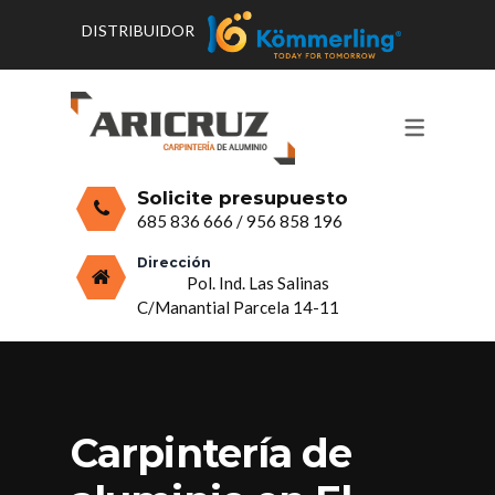
DISTRIBUIDOR
CONTACTO Y HORARIOS
PRODUCTOS
PUERTAS, VENTANAS Y
PRESUPUESTO
MOSQUITERAS
Solicite presupuesto
CERRAMIENTOS, PORCHES Y TECHOS
685 836 666
/
956 858 196
MAMPARAS Y MOBILIARIO DE
Dirección
Pol. Ind. Las Salinas
ALUMINIO
C/Manantial Parcela 14-11
VIDRIO
Carpintería de