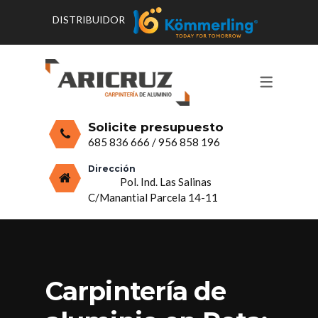
DISTRIBUIDOR
CONTACTO Y HORARIOS
PRODUCTOS
PUERTAS, VENTANAS Y
PRESUPUESTO
MOSQUITERAS
Solicite presupuesto
CERRAMIENTOS, PORCHES Y TECHOS
685 836 666
/
956 858 196
MAMPARAS Y MOBILIARIO DE
Dirección
Pol. Ind. Las Salinas
ALUMINIO
C/Manantial Parcela 14-11
VIDRIO
Carpintería de