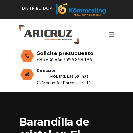
DISTRIBUIDOR
CONTACTO Y HORARIOS
PRODUCTOS
PUERTAS, VENTANAS Y
PRESUPUESTO
MOSQUITERAS
Solicite presupuesto
CERRAMIENTOS, PORCHES Y TECHOS
685 836 666
/
956 858 196
MAMPARAS Y MOBILIARIO DE
Dirección
Pol. Ind. Las Salinas
ALUMINIO
C/Manantial Parcela 14-11
VIDRIO
Barandilla de