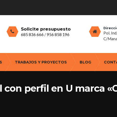
Direcci
Solicite presupuesto
Pol. Ind
685 836 666
/
956 858 196
C/Manan
S
TRABAJOS Y PROYECTOS
BLOG
CONT
al con perfil en U marca 