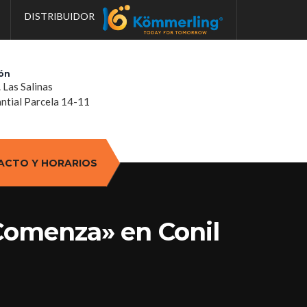
DISTRIBUIDOR
ón
. Las Salinas
tial Parcela 14-11
ACTO Y HORARIOS
«Comenza» en Conil