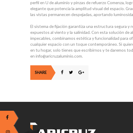
perfil en U de aluminio y pinzas de refuerzo Comenza, log
elegante que potencia la amplitud visual del espacio. Graci
las vistas permanecen despejadas, aportando luminosida
El sistema de fijación garantiza una estructura segura y r
expuestos al viento y la salinidad. Con esta solución de 
impecables, combinamos estética y funcionalidad para ofr
cualquier espacio con un toque contemporáneo. Si quiere
en tu hogar, solo tienes que escribirnos y te daremos to
en info@aricruzaluminio.com.
SHARE