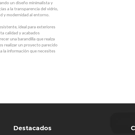
rando un diseño minimalista y
as a la transparencia del vidrio,
d y modernidad al entorno.
esistente, ideal para exteriores
alta calidad y acabados
ecer una barandilla que realza
s realizar un proyecto parecido
da la información que necesites
Destacados
C