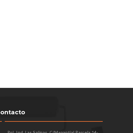
ontacto
Pol. Ind. Las Salinas, C/Manantial Parcela 14-