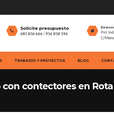
Direcci
Solicite presupuesto
Pol. Ind
685 836 666
/
956 858 196
C/Manan
S
TRABAJOS Y PROYECTOS
BLOG
CONT
o con contectores en Rota