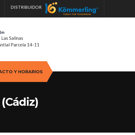
DISTRIBUIDOR
ón
. Las Salinas
tial Parcela 14-11
ACTO Y HORARIOS
 (Cádiz)