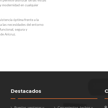
n permite disfrutar de las vistas
 y modernidad en cualquier
istencia óptima frente a la
 a las necesidades del entorno
uncional, segura y
de Aricruz.
Destacados
C
Puertas, ventanas y
Cerramientos, techos y