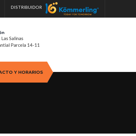
DISTRIBUIDOR
ón
. Las Salinas
tial Parcela 14-11
ACTO Y HORARIOS