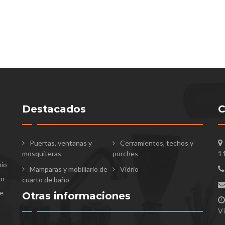
Destacados
C
Puertas, ventanas y
Cerramientos, techos y
mosquiteras
porches
1
nio
Mamparas y mobiliario de
Vidrio
or
cuarto de baño
te
Otras informaciones
V