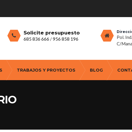
Direcci
Solicite presupuesto
Pol. Ind
685 836 666
/
956 858 196
C/Manan
S
TRABAJOS Y PROYECTOS
BLOG
CONT
RIO