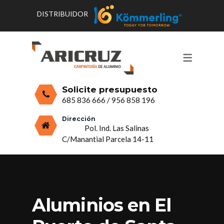
DISTRIBUIDOR
CONTACTO Y HORARIOS
PRODUCTOS
PUERTAS, VENTANAS Y
PRESUPUESTO
MOSQUITERAS
Solicite presupuesto
CERRAMIENTOS, PORCHES Y TECHOS
685 836 666
/
956 858 196
MAMPARAS Y MOBILIARIO DE
Dirección
Pol. Ind. Las Salinas
ALUMINIO
C/Manantial Parcela 14-11
VIDRIO
Aluminios en El